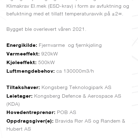
Klimakrav El.mek (ESD-krav) i form av avfuktning og
befuktning med et tillatt temperaturavvik på ±2∞.
Bygget ble overlevert våren 2021.
Energikilde:
Fjernvarme og fjernkjøling
Varmeeffekt:
920kW
Kjøleeffekt:
500kW
Luftmengdebehov:
ca 130000m3/h
Tiltakshaver:
Kongsberg Teknologipark AS
Leietager:
Kongsberg Defence & Aerospace AS
(KDA)
Hovedentreprenør:
POB AS
Oppdragsgiver(e):
Bravida Rør AS og Randem &
Hubert AS