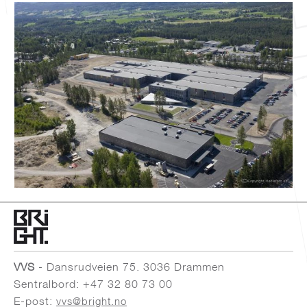
VVS
- Dansrudveien 75. 3036 Drammen
Sentralbord: +47 32 80 73 00
E-post:
vvs@bright.no