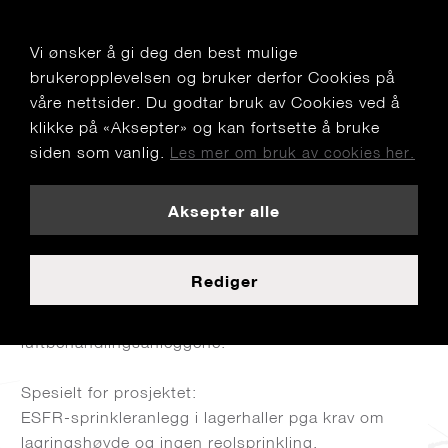
Vi ønsker å gi deg den best mulige
brukeropplevelsen og bruker derfor Cookies på
våre nettsider. Du godtar bruk av Cookies ved å
klikke på «Aksepter» og kan fortsette å bruke
Rena Idrettsparken boliger
siden som vanlig.
Les mer om bruk av cookies her.
IDS/DMA (bygg 841) er et kombinert kontor- og
industribygg på ca 10.000m2 plassert på Arsenalet
Aksepter alle
på Kongsgårdsmoen utenfor Kongsberg.
BRIGHT rådgivende ingeniører vvs AS har deltatt i
både forprosjekt og detaljprosjekt.
Rediger
Vi har prosjektert sanitær-, vannbåren varme,
gatevarme-, sprinkler-, trykkluft, isvanns- og
luftbehandlingsanleggene.
Spesielt for prosjektet:
ESFR-sprinkleranlegg i lagerhaller pga krav om
lagringshøyde og ingen reolsprinkling.